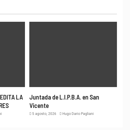
EDITA LA
Juntada de L.I.P.B.A. en San
RES
Vicente
i
5 agosto, 2026
Hugo Dario Pagliani