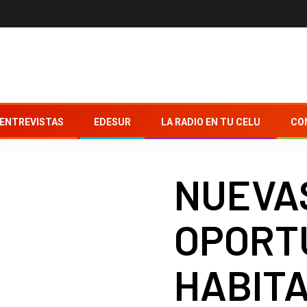
ENTREVISTAS
EDESUR
LA RADIO EN TU CELU
CO
NUEVA
OPORT
HABIT