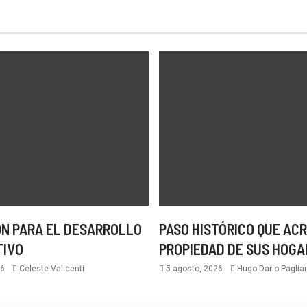
N PARA EL DESARROLLO
PASO HISTÓRICO QUE ACR
TIVO
PROPIEDAD DE SUS HOGA
26
Celeste Valicenti
5 agosto, 2026
Hugo Dario Paglian