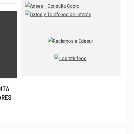
DITA
ARES