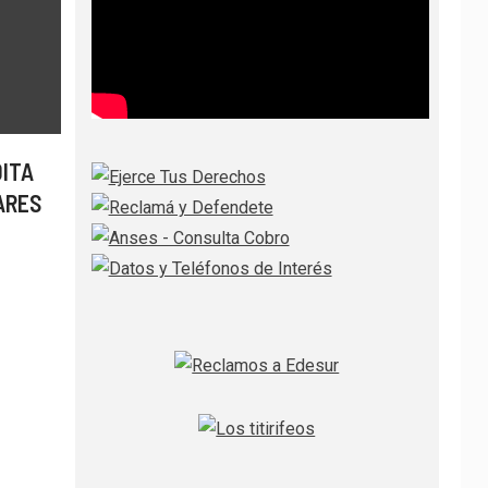
DITA
ARES