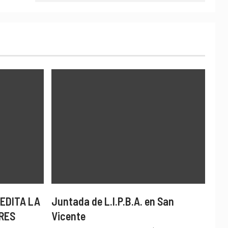
EDITA LA
Juntada de L.I.P.B.A. en San
RES
Vicente