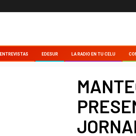
ENTREVISTAS
EDESUR
LA RADIO EN TU CELU
CO
MANTE
PRESE
JORNA