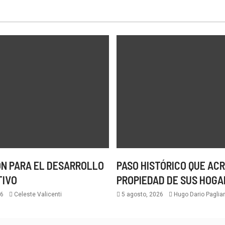
N PARA EL DESARROLLO
PASO HISTÓRICO QUE ACR
TIVO
PROPIEDAD DE SUS HOGA
26
Celeste Valicenti
5 agosto, 2026
Hugo Dario Paglian