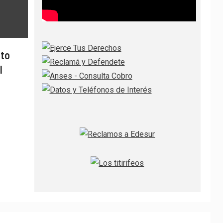
ito
l