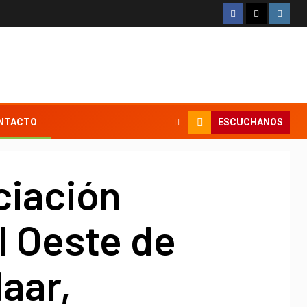
ESCUCHANOS
NTACTO
ciación
l Oeste de
aar,