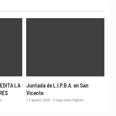
EDITA LA
Juntada de L.I.P.B.A. en San
RES
Vicente
i
5 agosto, 2026
Hugo Dario Pagliani