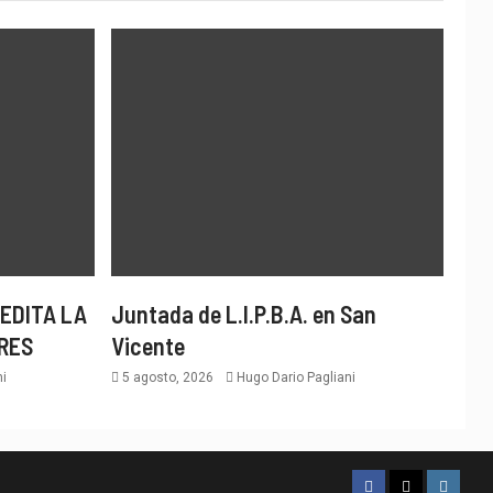
EDITA LA
Juntada de L.I.P.B.A. en San
RES
Vicente
i
5 agosto, 2026
Hugo Dario Pagliani