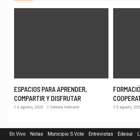
ESPACIOS PARA APRENDER,
FORMACIÓ
COMPARTIR Y DISFRUTAR
COOPERA
6 agosto, 2026
Celeste Valicenti
5 agosto, 20
En Vivo
Notas
Municipio S.Vcte
Entrevistas
Edesur
L