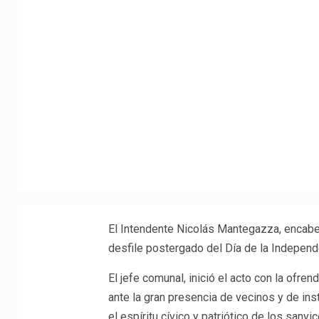
El Intendente Nicolás Mantegazza, encabez
desfile postergado del Día de la Independe
El jefe comunal, inició el acto con la ofren
ante la gran presencia de vecinos y de ins
el espíritu cívico y patriótico de los sanvi