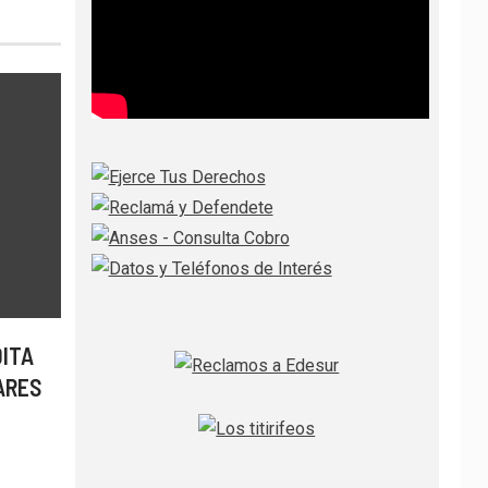
DITA
ARES