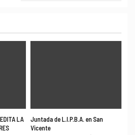
EDITA LA
Juntada de L.I.P.B.A. en San
RES
Vicente