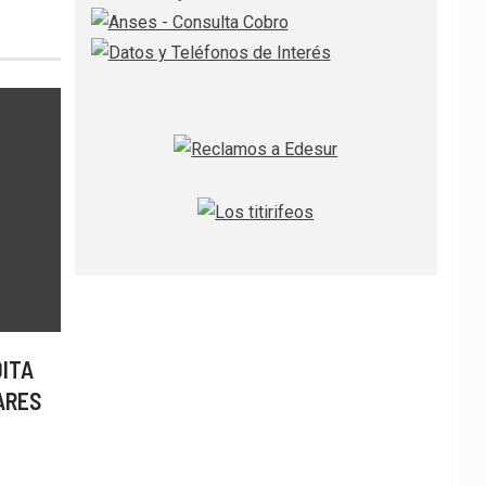
DITA
ARES