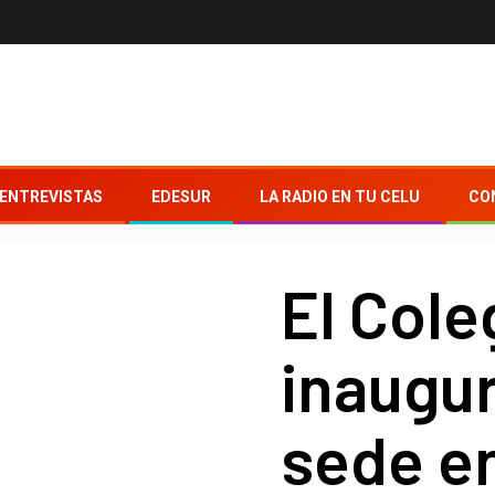
ENTREVISTAS
EDESUR
LA RADIO EN TU CELU
CO
El Coleg
inaugu
sede e