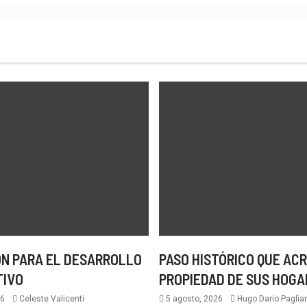
N PARA EL DESARROLLO
PASO HISTÓRICO QUE ACR
TIVO
PROPIEDAD DE SUS HOGA
26
Celeste Valicenti
5 agosto, 2026
Hugo Dario Paglian