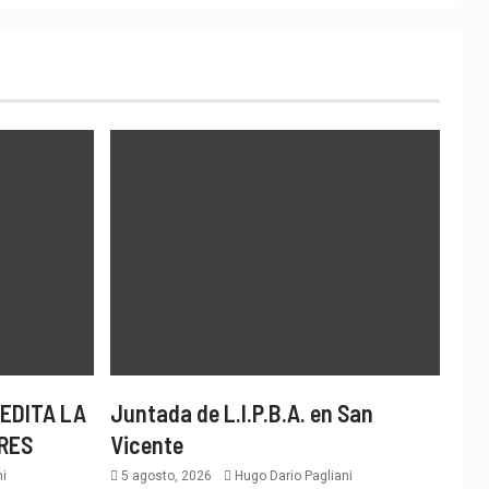
EDITA LA
Juntada de L.I.P.B.A. en San
RES
Vicente
i
5 agosto, 2026
Hugo Dario Pagliani