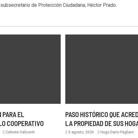
l subsecretario de Protección Ciudadana, Héctor Prado.
 PARA EL
PASO HISTÓRICO QUE ACRE
LO COOPERATIVO
LA PROPIEDAD DE SUS HOG
6
Celeste Valicenti
5 agosto, 2026
Hugo Dario Pagliani