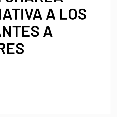
ATIVA A LOS
ANTES A
RES