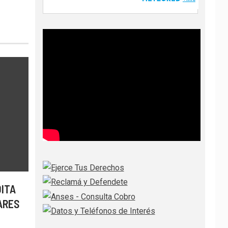
DITA
ARES